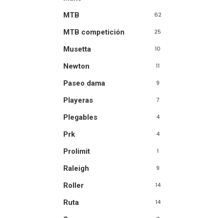
MTB
62
MTB competición
25
Musetta
10
Newton
11
Paseo dama
9
Playeras
7
Plegables
4
Prk
4
Prolimit
1
Raleigh
9
Roller
14
Ruta
14