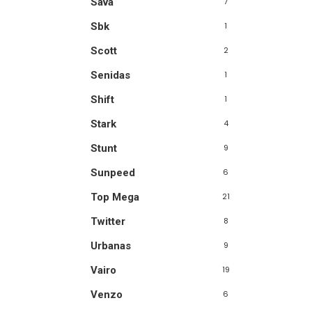
Sava
7
Sbk
1
Scott
2
Senidas
1
Shift
1
Stark
4
Stunt
9
Sunpeed
6
Top Mega
21
Twitter
8
Urbanas
9
Vairo
19
Venzo
6