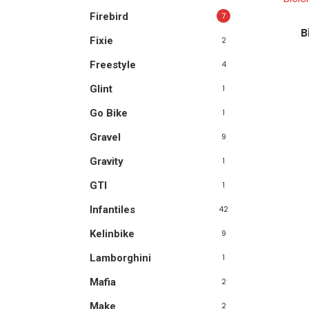
Firebird
7
B
Fixie
2
Freestyle
4
Glint
1
Go Bike
1
Gravel
9
Gravity
1
GTI
1
Infantiles
42
Kelinbike
9
Lamborghini
1
Mafia
2
Make
2