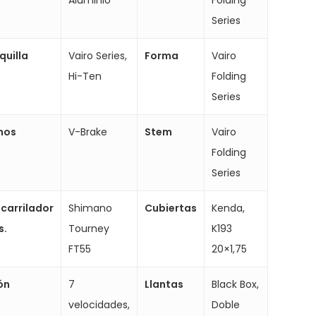
Aluminio
Folding
Series
quilla
Vairo Series,
Forma
Vairo
Hi-Ten
Folding
Series
nos
V-Brake
Stem
Vairo
Folding
Series
carrilador
Shimano
Cubiertas
Kenda,
s.
Tourney
K193
FT55
20×1,75
ón
7
Llantas
Black Box,
velocidades,
Doble