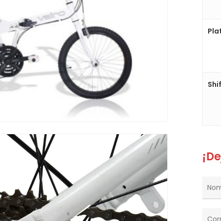
Pla
Shi
¡De