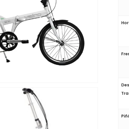
Hor
Fre
Des
Tra
Piñ