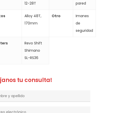
12-28T
pared
tos
Alloy 48T,
Otro
Imanes
170mm
de
seguridad
fters
Revo Shift
Shimano
SL-RS36
janos tu consulta!