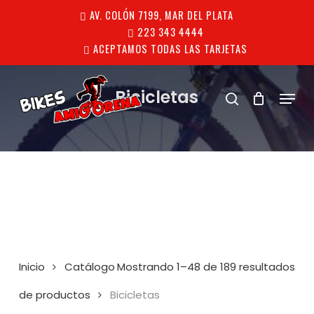
Skip
AV. COLÓN 7199, MAR DEL PLATA
to
223 343 4444
ACEPTAMOS TODAS LAS TARJETAS
main
content
Menu
Bicicletas
search
Inicio
Catálogo
Mostrando 1–48 de 189 resultados
de productos
Bicicletas