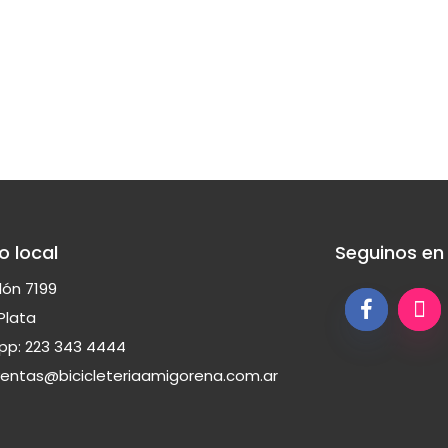
o local
Seguinos en
lón 7199
Plata
p: 223 343 4444
ventas@bicicleteriaamigorena.com.ar