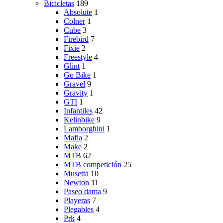
Bicicletas
189
Absolute
1
Colner
1
Cube
3
Firebird
7
Fixie
2
Freestyle
4
Glint
1
Go Bike
1
Gravel
9
Gravity
1
GTI
1
Infantiles
42
Kelinbike
9
Lamborghini
1
Mafia
2
Make
2
MTB
62
MTB competición
25
Musetta
10
Newton
11
Paseo dama
9
Playeras
7
Plegables
4
Prk
4