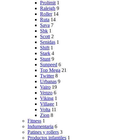
Prolimit
1
Raleigh
9
Roller
14
Ruta
14
Sava
7
Sbk
1
Scott
2
Senidas
1
Shift
1
Stark
4
Stunt
9
Sunpeed
6
Top Mega
21
Twitter
8
Urbanas
9
Vairo
19
Venzo
6
Viking
1
Village
1
Volta
11
Zion
8
Fitness
1
Indumentaria
6
Patines y rollers
3
Productos infantiles
1